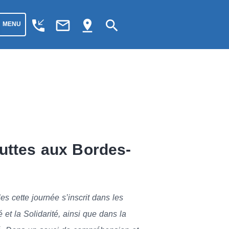
phone_callback
mail_outline
pin_drop
search
MENU
luttes aux Bordes-
s cette journée s’inscrit dans les
 et la Solidarité, ainsi que dans la