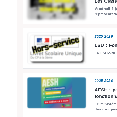
Les Class
Vendredi 5 j
représentati
2025-2026
LSU : Fon
La FSU-SNUip
2025-2026
AESH : po
fonctionna
Le ministère
des groupes 