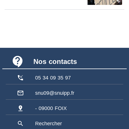
contact_support
Nos contacts
phone_callback
05 34 09 35 97
mail_outline
snu09@snuipp.fr
pin_drop
- 09000 FOIX
search
Rechercher