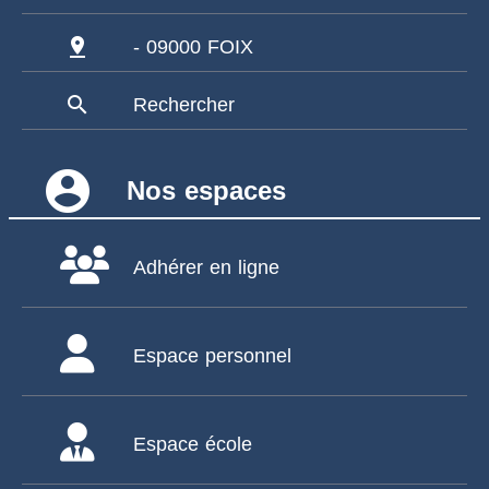
pin_drop
- 09000 FOIX
search
Rechercher
account_circle
Nos espaces
Adhérer en ligne
Espace personnel
Espace école