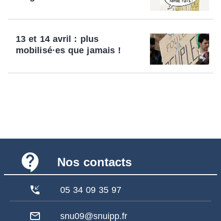
13 et 14 avril : plus
mobilisé·es que jamais !
contact_support
Nos contacts
phone_callback
05 34 09 35 97
mail_outline
snu09@snuipp.fr