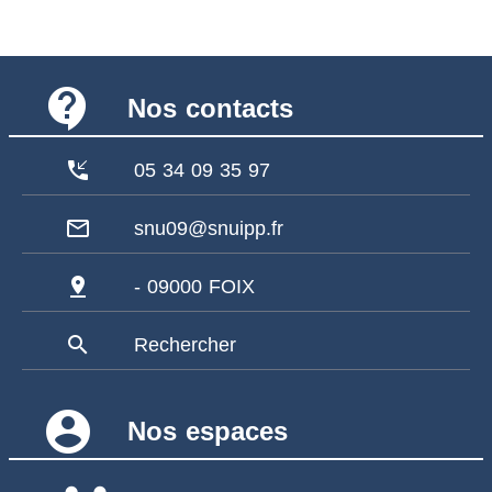
contact_support
Nos contacts
phone_callback
05 34 09 35 97
mail_outline
snu09@snuipp.fr
pin_drop
- 09000 FOIX
search
Rechercher
account_circle
Nos espaces