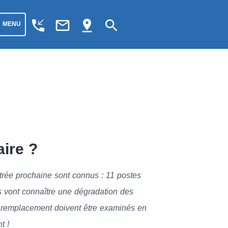
phone_callback
mail_outline
pin_drop
search
MENU
ire ?
trée prochaine sont connus : 11 postes
s vont connaître une dégradation des
u remplacement doivent être examinés en
t !