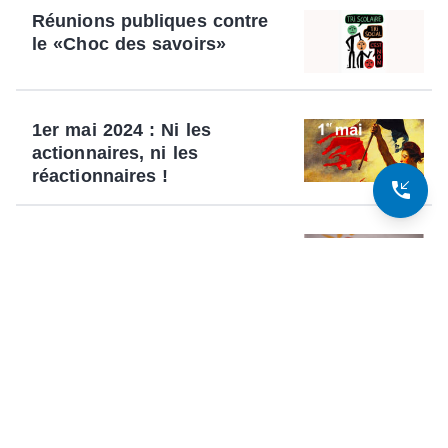
Réunions publiques contre
le «Choc des savoirs»
1er mai 2024 : Ni les
actionnaires, ni les
réactionnaires !
phone_callback
Questions diverses au CSA
du 21 mars 2024