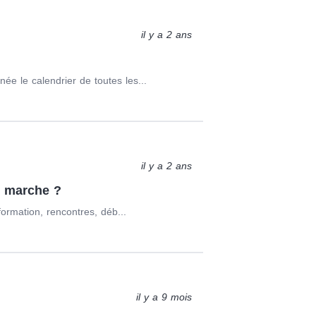
il y a 2 ans
e le calendrier de toutes les...
il y a 2 ans
a marche ?
formation, rencontres, déb...
il y a 9 mois