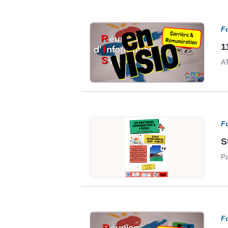
F
1
AT
F
S
Pa
F