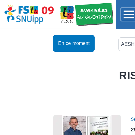
En ce moment
AESH
RIS
S
2