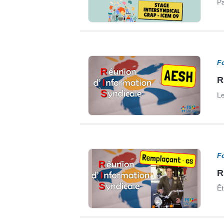
Pa
F
R
Le
F
R
Êt