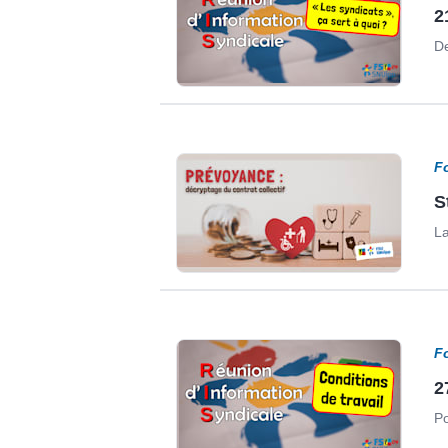
2
De
F
S
La
F
2
Po