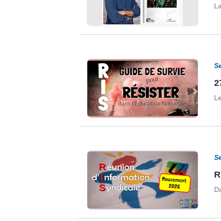
La
S
2
Le
S
R
Da