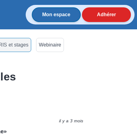
Mon espace
Adhérer
RIS et stages
Webinaire
cles
il y a 3 mois
ne»