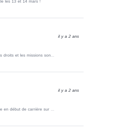
e les 13 et 14 mars !
il y a 2 ans
 droits et les missions son...
il y a 2 ans
e en début de carrière sur ...