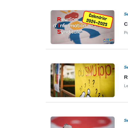
S
C
Po
S
R
Le
S