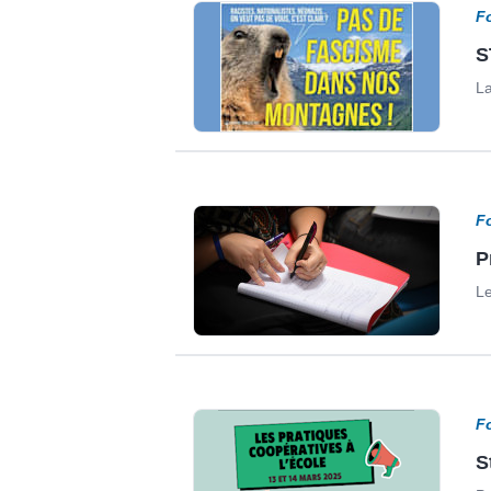
F
S
La
F
P
Le
F
S