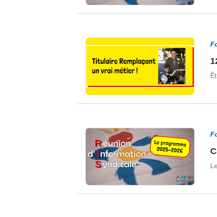
F
1
Êt
F
C
Le