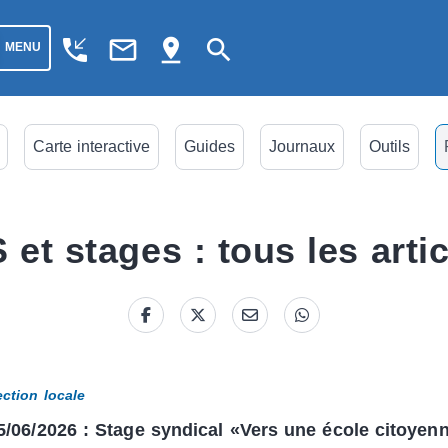
phone_callback
mail_outline
pin_drop
search
MENU
Carte interactive
Guides
Journaux
Outils
 et stages : tous les arti
ection locale
5/06/2026 : Stage syndical «Vers une école citoyen